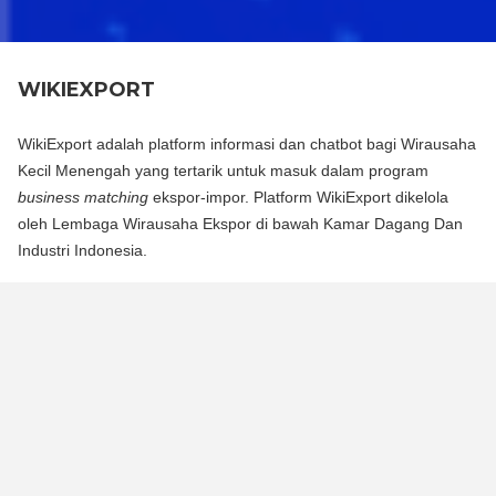
WIKIEXPORT
WikiExport adalah platform informasi dan chatbot bagi Wirausaha
Kecil Menengah yang tertarik untuk masuk dalam program
business matching
ekspor-impor. Platform WikiExport dikelola
oleh Lembaga Wirausaha Ekspor di bawah Kamar Dagang Dan
Industri Indonesia.
WikiExport adalah platform informasi dan chat bot bagi
Wirausaha Kecil Menengah yang tertarik untuk masuk dalam
program business matching ekspor-impor. Platform WikiExport
dikelola oleh Lembaga Wirausaha Ekspor di bawah Kamar
Dagang Dan Industri Indonesia.
WikiExport membantu membuka akses informasi dan
memberikan legitimasi layak ekspor bagi wirausaha.